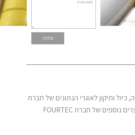
ותי תחזוקה, כיול ותיקון לאוגרי הנתונים של חברת
FOURTEC. החל משנת 2017 Loggers Lab הינה גם המפיץ המורשה של אוגרי נתונים ומוצרים נוספים של חברת FOURTEC