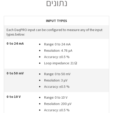
נתונים
INPUT TYPES
Each DaqPRO input can be configured to measure any of the input
types below:
0 to 24 mA
Range: 0 to 24 mA
Resolution: 4.76 μA
Accuracy: ±0.5 %
Loop impedance: 21 Ω
0 to 50 mV
Range: 0 to 50 mV
Resolution: 3 μV
Accuracy: ±0.5 %
0 to 10 V
Range: 0 to 10 V
Resolution: 200 μV
Accuracy: ±0.5 %