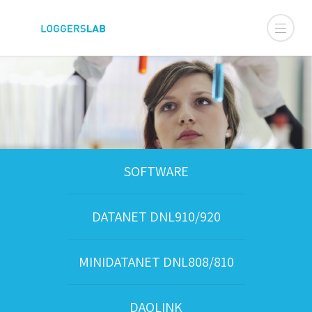
SOFTWARE
DATANET DNL910/920
MINIDATANET DNL808/810
DAQLINK