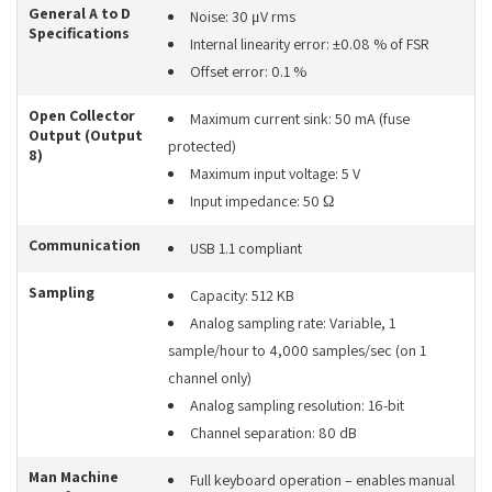
General A to D
Noise: 30 μV rms
Specifications
Internal linearity error: ±0.08 % of FSR
Offset error: 0.1 %
Open Collector
Maximum current sink: 50 mA (fuse
Output (Output
protected)
8)
Maximum input voltage: 5 V
Input impedance: 50 Ω
Communication
USB 1.1 compliant
Sampling
Capacity: 512 KB
Analog sampling rate: Variable, 1
sample/hour to 4,000 samples/sec (on 1
channel only)
Analog sampling resolution: 16-bit
Channel separation: 80 dB
Man Machine
Full keyboard operation – enables manual