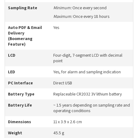
Sampling Rate
Minimum:
Once every second
Maximum:
Once every 18 hours
Auto PDF & Email
Yes
Delivery
(Boomerang
Feature)
LCD
Four-digit, 7-segment LCD with decimal
point
LED
Yes, for alarm and sampling indication
PC Interface
Direct USB
Battery Type
Replaceable CR2032 3V lithium battery
Battery Life
~ 1.5 years depending on sampling rate and
operating conditions
Dimensions
11 x 3.9 x 2.6 cm
Weight
45.5 g