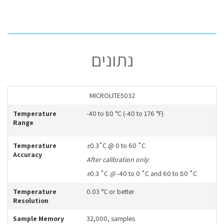
נתונים
MICROLITE5032
Temperature
-40 to 80 °C (-40 to 176 °F)
Range
Temperature
±
0.3˚C @ 0 to 60 ˚C
Accuracy
After calibration only
:
±
0.3 ˚C
@
-40 to 0 ˚C and 60 to 80 ˚C
Temperature
0.03 °C or better
Resolution
Sample Memory
32,000, samples