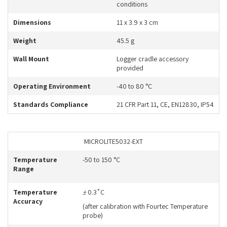
conditions
Dimensions
11 x 3.9 x 3 cm
Weight
45.5 g
Wall Mount
Logger cradle accessory
provided
Operating Environment
-40 to 80 °C
Standards Compliance
21 CFR Part 11, CE, EN12830, IP54
MICROLITE5032-EXT
Temperature
-50 to 150 °C
Range
Temperature
±
0.3˚C
Accuracy
(after calibration with Fourtec Temperature
probe)