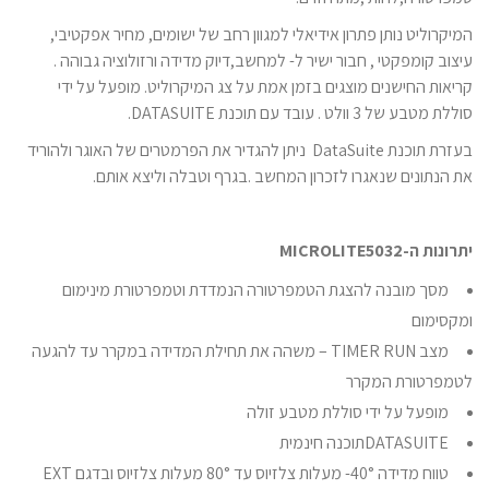
המיקרוליט נותן פתרון אידיאלי למגוון רחב של ישומים, מחיר אפקטיבי,
עיצוב קומפקטי , חבור ישיר ל- למחשב,דיוק מדידה ורזולוציה גבוהה .
קריאות החישנים מוצגים בזמן אמת על צג המיקרוליט. מופעל על ידי
סוללת מטבע של 3 וולט . עובד עם תוכנת DATASUITE.
בעזרת תוכנת DataSuite ניתן להגדיר את הפרמטרים של האוגר ולהוריד
את הנתונים שנאגרו לזכרון המחשב .בגרף וטבלה וליצא אותם.
יתרונות ה-MICROLITE5032
מסך מובנה להצגת הטמפרטורה הנמדדת וטמפרטורת מינימום
ומקסימום
מצב TIMER RUN – משהה את תחילת המדידה במקרר עד להגעה
לטמפרטורת המקרר
מופעל על ידי סוללת מטבע זולה
DATASUITEתוכנה חינמית
טווח מדידה 40°- מעלות צלזיוס עד 80° מעלות צלזיוס ובדגם EXT