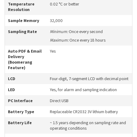
Temperature
0.02 °C or better
Resolution
Sample Memory
32,000
Sampling Rate
Minimum:
Once every second
Maximum:
Once every 18 hours
Auto PDF & Email
Yes
Delivery
(Boomerang
Feature)
LCD
Four-digit, 7-segment LCD with decimal point
LED
Yes, for alarm and sampling indication
PC Interface
Direct USB
Battery Type
Replaceable CR2032 3V lithium battery
Battery Life
~ 1.5 years depending on sampling rate and
operating conditions