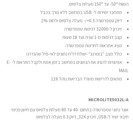
הטווח 50°- עד 150° מעלות צלסיוס.
מתחבר ישירות ל- USB במחשב ללא צורך בכבל
דיוק טמפרטורה 0.3+/- מעלה צלסיוס ולחות 2%
זיכרון ל-32000 דגימות טמפרטורה
קצב דגימות מ-1 שניה ועד 18 שעות
מציג אתראות לחריגות טמפרטורה
כולל מצב "בומרנג" -שולח דו"ח נתונים לאי-מיל שהגדרנו
אפשרות להציג את הנתונים במחשב בזמן אמת ולקבל התראות ל- E-
MAIL
מתאים לדרישות משרד הבריאות נוהל 126
MICROLITE5032L-A
אוגר נתוני טמפרטורה בתחום -40 עד 80 מעלות צלסיוס עם חישן פנימי.
חיבור ישיר ל-USB, זיכרון 32K, דיוק 0.3 מעלה לצלסיוס