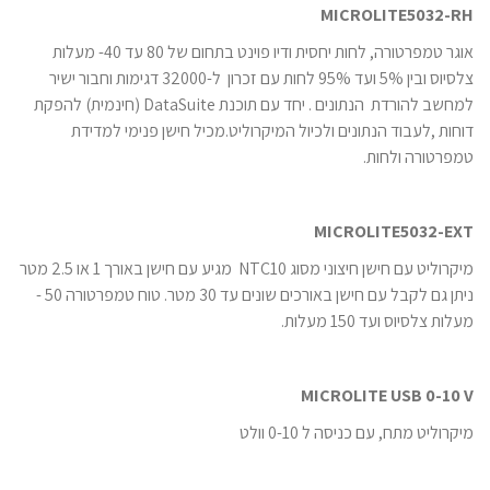
MICROLITE5032-RH
אוגר טמפרטורה, לחות יחסית ודיו פוינט בתחום של 80 עד 40- מעלות
צלסיוס ובין 5% ועד 95% לחות עם זכרון ל-32000 דגימות וחבור ישיר
למחשב להורדת הנתונים . יחד עם תוכנת DataSuite (חינמית) להפקת
דוחות ,לעבוד הנתונים ולכיול המיקרוליט.מכיל חישן פנימי למדידת
טמפרטורה ולחות.
MICROLITE5032-EXT
מיקרוליט עם חישן חיצוני מסוג NTC10 מגיע עם חישן באורך 1 או 2.5 מטר
ניתן גם לקבל עם חישן באורכים שונים עד 30 מטר. טוח טמפרטורה 50 -
מעלות צלסיוס ועד 150 מעלות.
MICROLITE USB 0-10 V
מיקרוליט מתח, עם כניסה ל 0-10 וולט