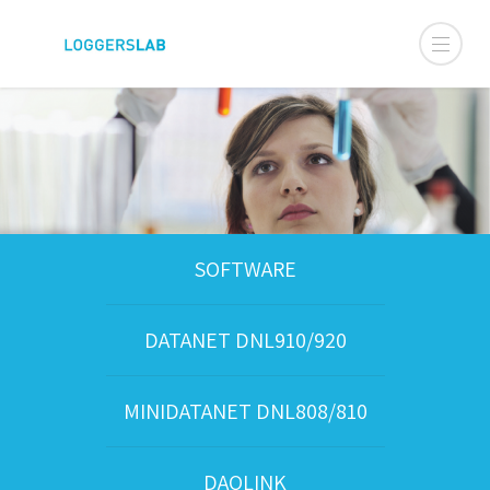
SOFTWARE
DATANET DNL910/920
MINIDATANET DNL808/810
DAQLINK