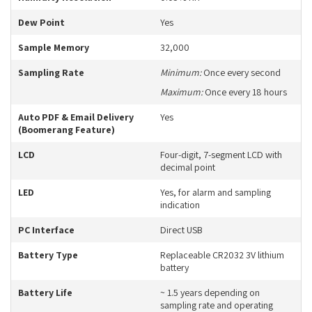
Dew Point
Yes
Sample Memory
32,000
Sampling Rate
Minimum:
Once every second
Maximum:
Once every 18 hours
Auto PDF & Email Delivery
Yes
(Boomerang Feature)
LCD
Four-digit, 7-segment LCD with
decimal point
LED
Yes, for alarm and sampling
indication
PC Interface
Direct USB
Battery Type
Replaceable CR2032 3V lithium
battery
Battery Life
~ 1.5 years depending on
sampling rate and operating